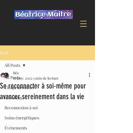
Post
All Posts
Béa
All Posts
16 janv. 2025
3 min de lecture
Se reconnecter à soi-même pour
Tirage de cartes
avancer sereinement dans la vie
Coaching
Reconnexion à soi
Soins énergétiques
Événements