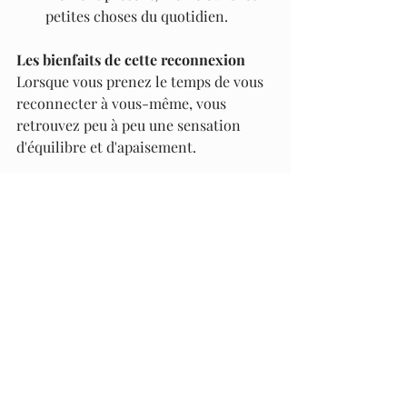
petites choses du quotidien.
Les bienfaits de cette reconnexion
Lorsque vous prenez le temps de vous 
reconnecter à vous-même, vous 
retrouvez peu à peu une sensation 
d'équilibre et d'apaisement. 
Voici quelques bénéfices concrets :
Une meilleure clarté mentale : les 
choix deviennent plus simples car 
vous savez ce qui vous correspond.
Une énergie renouvelée : en 
arrêtant de vous disperser, vous 
récupérez votre vitalité.
Une paix intérieure : vous 
apprenez à écouter vos besoins 
sans culpabilité.