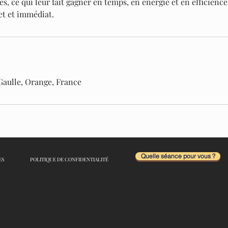
ves, ce qui leur fait gagner en temps, en énergie et en efficience
et et immédiat.
 Gaulle, Orange, France
Quelle séance pour vous ?
ES
POLITIQUE DE CONFIDENTIALITÉ
© 2025 - BEATRICE MAITRE